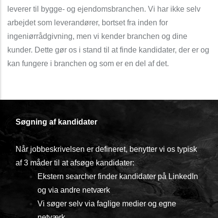
leverer til bygge- og ejendomsbranchen. Vi har ikke selv
arbejdet som leverandører, bortset fra inden for
ingeniørrådgivning, men vi kender branchen og dine
kunder. Dette gør os i stand til at finde kandidater, der er og
kan fungere i branchen og som er en del af det.
Søgning af kandidater
Når jobbeskrivelsen er defineret, benytter vi os typisk
af 3 måder til at afsøge kandidater:
Ekstern searcher finder kandidater på LinkedIn
og via andre netværk
Vi søger selv via faglige medier og egne
netværk