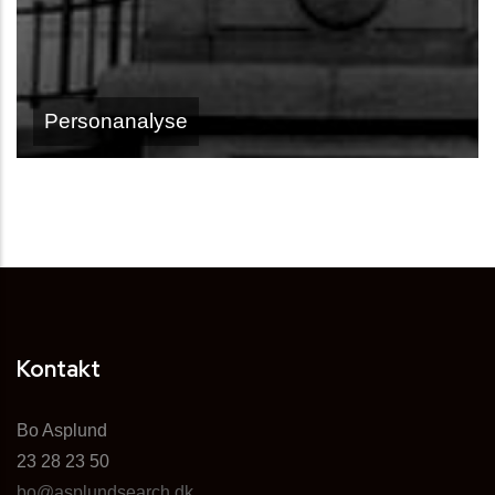
Personanalyse
Kontakt
Bo Asplund
23 28 23 50
bo@asplundsearch.dk