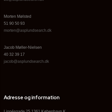
Morten Mølsted
51 90 50 93
morten@asplundsearch.dk
Jacob Møller-Nielsen
40 32 39 17
jacob@asplundsearch.dk
Adresse og information
Linnésgade 25 1361 København K