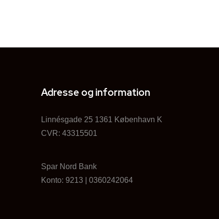
Adresse og information
Linnésgade 25 1361 København K
CVR: 43315501
Spar Nord Bank
Konto: 9213 | ‍0360242064