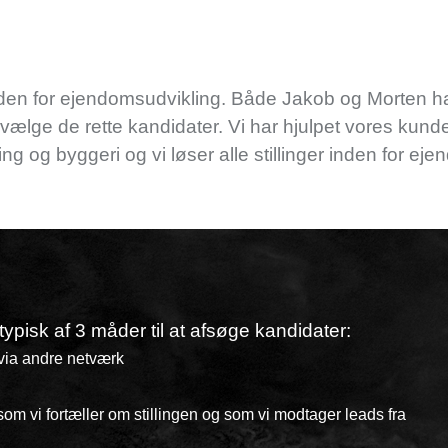
den for ejendomsudvikling. Både Jakob og Morten ha
udvælge de rette kandidater. Vi har hjulpet vores kund
ing og byggeri og vi løser alle stillinger inden for ej
typisk af 3 måder til at afsøge kandidater:
 via andre netværk
som vi fortæller om stillingen og som vi modtager leads fra