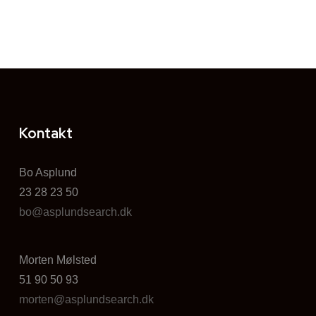
Kontakt
Bo Asplund
23 28 23 50
bo@asplundsearch.dk
Morten Mølsted
51 90 50 93
morten@asplundsearch.dk