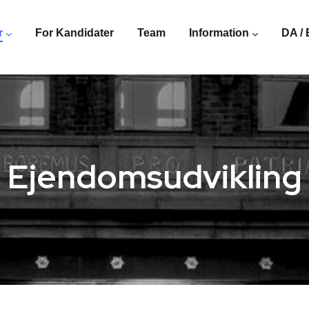
r
For Kandidater
Team
Information
DA /
Ejendomsudvikling