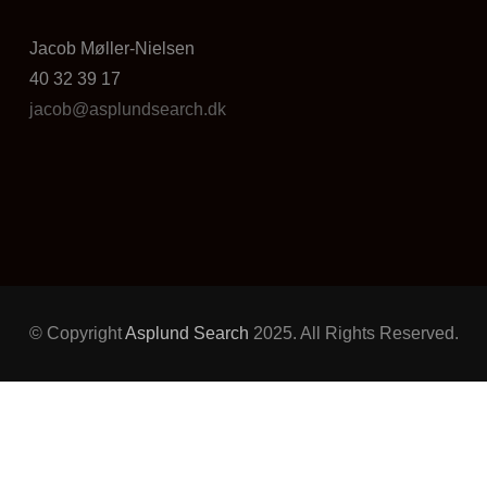
Jacob Møller-Nielsen
40 32 39 17
jacob@asplundsearch.dk
© Copyright
Asplund Search
2025. All Rights Reserved.